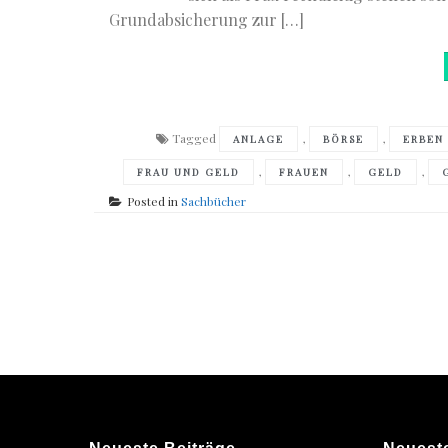
Grundabsicherung zur […]
Tagged
,
,
ANLAGE
BÖRSE
ERBEN
,
,
,
FRAU UND GELD
FRAUEN
GELD
Posted in
Sachbücher
Posts
navigation