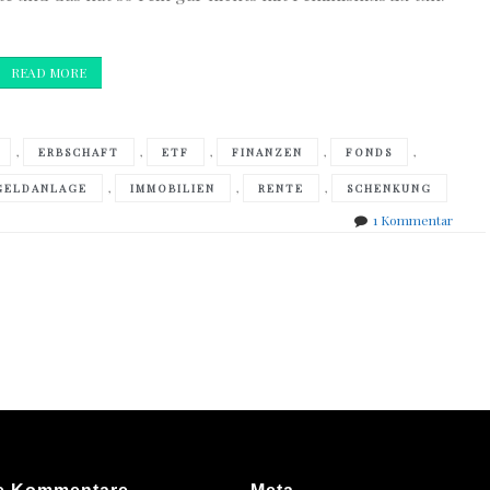
READ MORE
,
,
,
,
,
ERBSCHAFT
ETF
FINANZEN
FONDS
,
,
,
GELDANLAGE
IMMOBILIEN
RENTE
SCHENKUNG
zu
1 Kommentar
Helm
Sick
&
Renat
Fritz
–
Frau
&
Geld