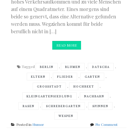
hohes Verkehrsaufkommen und zu viele Menschen
auf einem Quadratmeter. Eines morgens sind
beide so genervt, dass eine Alternative gefunden
werden muss. Wegziehen kommt für beide
beruflich nicht in […]
READ MORE
Tagged
,
,
,
BERLIN
BLUMEN
DATSCHA
,
,
,
ELTERN
FLIEDER
GARTEN
,
,
GROSSSTADT
HOCHBEET
,
,
KLEINGARTENSIEDLUNG
NACHBARN
,
,
,
RASEN
SCHREBERGARTEN
SPINNEN
WESPEN
on
Posted in
Humor
No Comment
Sebastian