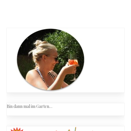
Lehmann
–
Posts
Das
hatte
navigation
ich
mir
grüner
vorgestel
Bin dann mal im Garten…