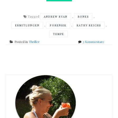
Tagged
,
,
ANDREW RYAN
BONES
,
,
,
ERMITLUNGEN
FORENSIK
KATHY REICHS
TEMPE
zu
Posted in
Thriller
3 Kommentare
Kathy
Reichs
–
Posts
Das
Grab
navigation
ist
erst
der
Anfang