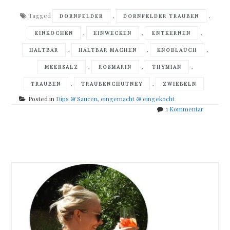
Tagged
,
,
DORNFELDER
DORNFELDER TRAUBEN
,
,
,
EINKOCHEN
EINWECKEN
ENTKERNEN
,
,
,
HALTBAR
HALTBAR MACHEN
KNOBLAUCH
,
,
,
MEERSALZ
ROSMARIN
THYMIAN
,
,
TRAUBEN
TRAUBENCHUTNEY
ZWIEBELN
Posted in
Dips & Saucen
,
eingemacht & eingekocht
zu
1 Kommentar
Dornfeld
Trauben
Posts
Chutney
navigation