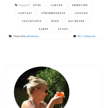
Tagged
,
,
,
BÖSE
CARTER
EMMELINE
,
,
,
FANTASY
FÜRIMMERHAUS
GEISTER
,
,
,
GESCHICHTE
HEER
KAI MEYER
,
KAMPF
STORY
on
Posted in
@Fantasy
No Comment
Kai
Meyer
–
Posts
Fürimme
navigation