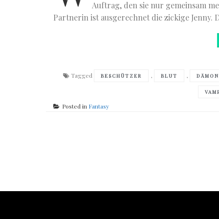
Auftrag, den sie nur gemeinsam meis
Partnerin ist ausgerechnet die zickige Jenny. D
Tagged
,
,
BESCHÜTZER
BLUT
DÄMON
VAM
Posted in
Fantasy
Posts
navigation