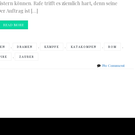
tern können. Rafe trifft es ziemlich hart, denn seine
er Auftrag ist […]
READ MORE
,
,
,
,
,
EN
DRAMEN
KÄMPFE
KATAKOMPEN
ROM
,
PIRE
ZAUBER
on
No Comment
D.
Fries
–
Lasse
das
Dram
in
Rom
begin