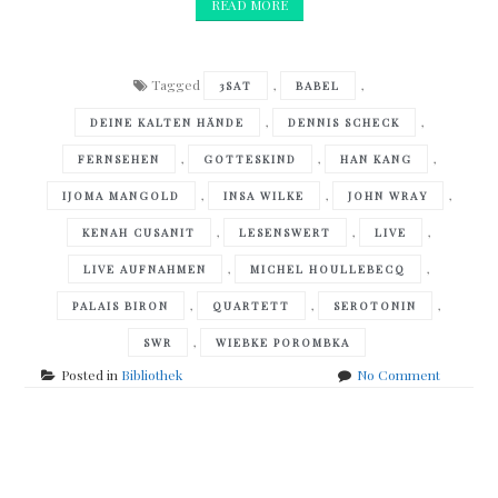
READ MORE
Tagged
,
,
3SAT
BABEL
,
,
DEINE KALTEN HÄNDE
DENNIS SCHECK
,
,
,
FERNSEHEN
GOTTESKIND
HAN KANG
,
,
,
IJOMA MANGOLD
INSA WILKE
JOHN WRAY
,
,
,
KENAH CUSANIT
LESENSWERT
LIVE
,
,
LIVE AUFNAHMEN
MICHEL HOULLEBECQ
,
,
,
PALAIS BIRON
QUARTETT
SEROTONIN
,
SWR
WIEBKE POROMBKA
on
Posted in
Bibliothek
No Comment
Live
bei
SWR
Posts
Lesenswe
Quartett