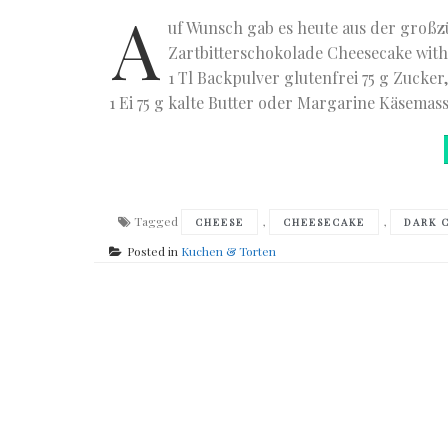
A
uf Wunsch gab es heute aus der groß
Zartbitterschokolade Cheesecake with 
1 Tl Backpulver glutenfrei 75 g Zucker
1 Ei 75 g kalte Butter oder Margarine Käsemass
Tagged
,
,
CHEESE
CHEESECAKE
DARK 
Posted in
Kuchen & Torten
Posts
navigation