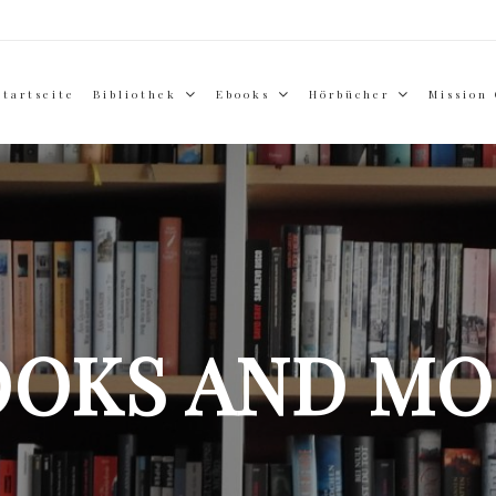
Startseite
Bibliothek
Ebooks
Hörbücher
Mission
OOKS AND MO