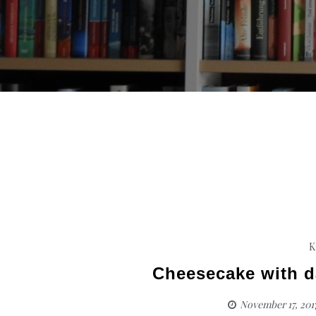
K
Cheesecake with da
November 17, 201