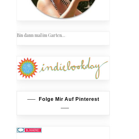
Bin dann mal im Garten…
ecake
Folge Mir Auf Pinterest
ate
free