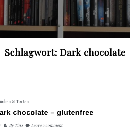
Schlagwort:
Dark chocolate
uchen & Torten
rk chocolate – glutenfree
7
By
Tina
Leave a comment