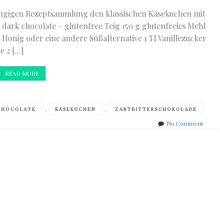
zügigen Rezeptsammlung den klassischen Käsekuchen mit
dark chocolate – glutenfree Teig 150 g glutenfreies Mehl
, Honig oder eine andere Süßalternative 1 Tl Vanillezucker
e 2 […]
READ MORE
,
,
CHOCOLATE
KÄSEKUCHEN
ZARTBITTERSCHOKOLADE
on
No Comment
Chees
with
dark
chocol
–
gluten