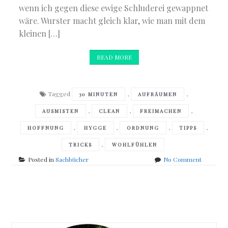
wenn ich gegen diese ewige Schluderei gewappnet
wäre. Wurster macht gleich klar, wie man mit dem
kleinen […]
READ MORE
Tagged
,
,
30 MINUTEN
AUFRÄUMEN
,
,
,
AUSMISTEN
CLEAN
FREIMACHEN
,
,
,
,
HOFFNUNG
HYGGE
ORDNUNG
TIPPS
,
TRICKS
WOHLFÜHLEN
on
Posted in
Sachbücher
No Comment
Michael
T.
Wurster
Posts
–
Für
navigation
immer
aufgeräu