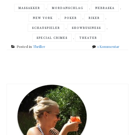
,
,
,
MASSAKKER
MORDANSCHLAG
NEBRASKA
,
,
,
NEW YORK
POKER
RIKER
,
,
SCHAUSPIELER
SHOWBUSINESS
,
SPECIAL CRIMES
THEATER
zu
Posted in
Thriller
1 Kommentar
Carol
O
´Connell
Posts
–
Es
navigation
geschah
im
Dunkeln