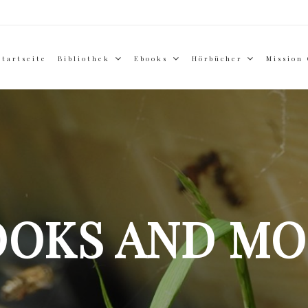
Startseite
Bibliothek
Ebooks
Hörbücher
Mission
OOKS AND MO