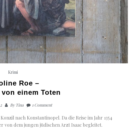
Krimi
oline Roe –
 von einem Toten
22
By
Tina
1 Comment
Konzil nach Konstantinopel. Da die Reise im Jahr 1354
er von dem jungen jüdischen Arzt Isaac begleitet.