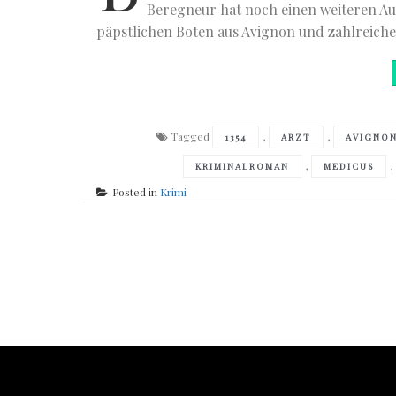
Beregneur hat noch einen weiteren Auf
päpstlichen Boten aus Avignon und zahlreich
Tagged
,
,
1354
ARZT
AVIGNO
,
,
KRIMINALROMAN
MEDICUS
Posted in
Krimi
Posts
navigation