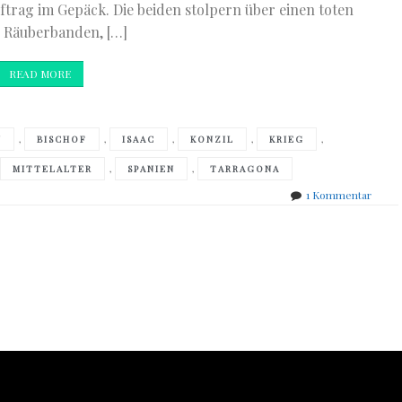
trag im Gepäck. Die beiden stolpern über einen toten
e Räuberbanden, […]
READ MORE
,
,
,
,
,
N
BISCHOF
ISAAC
KONZIL
KRIEG
,
,
MITTELALTER
SPANIEN
TARRAGONA
zu
1 Kommentar
Caroli
Roe
–
Nachri
von
einem
Toten