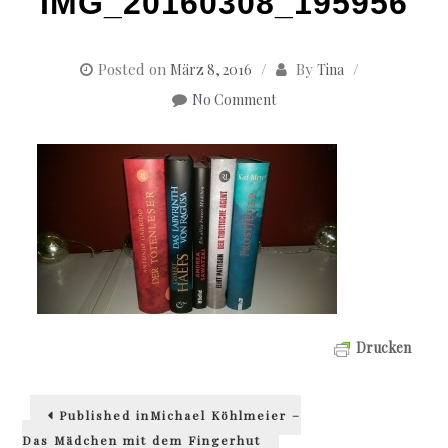
IMG_20160308_195956
Posted on
By
März 8, 2016
Tina
No Comment
Drucken
Beitragsnavigation
Published in
Michael Köhlmeier –
Das Mädchen mit dem Fingerhut