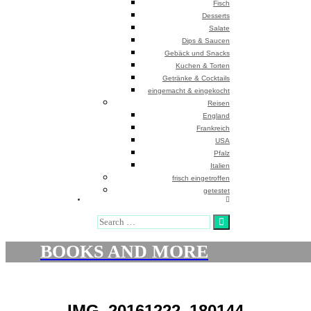
Fisch
Desserts
Salate
Dips & Saucen
Gebäck und Snacks
Kuchen & Torten
Getränke & Cocktails
eingemacht & eingekocht
Reisen
England
Frankreich
USA
Pfalz
Italien
frisch eingetroffen
getestet
Search
BOOKS AND MORE
IMG_20161222_180144