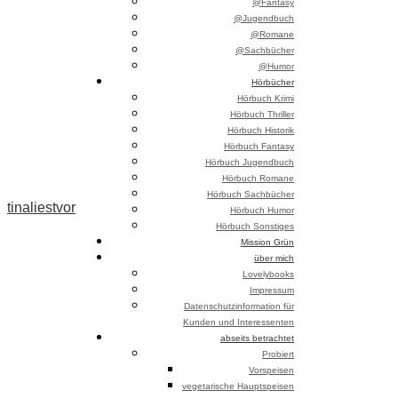
@Fantasy
@Jugendbuch
@Romane
@Sachbücher
@Humor
Hörbücher
Hörbuch Krimi
Hörbuch Thriller
Hörbuch Historik
Hörbuch Fantasy
Hörbuch Jugendbuch
Hörbuch Romane
Hörbuch Sachbücher
tinaliestvor
Hörbuch Humor
Hörbuch Sonstiges
Mission Grün
über mich
Lovelybooks
Impressum
Datenschutzinformation für
Kunden und Interessenten
abseits betrachtet
Probiert
Vorspeisen
vegetarische Hauptspeisen