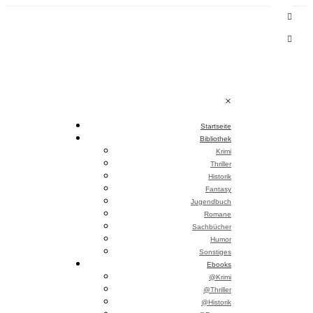
Skip
to
content
×
Startseite
Bibliothek
Krimi
Thriller
Historik
Fantasy
Jugendbuch
Romane
Sachbücher
Humor
Sonstiges
Ebooks
@Krimi
@Thriller
@Historik