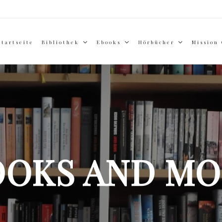
Startseite
Bibliothek
Ebooks
Hörbücher
Mission
OOKS AND MO