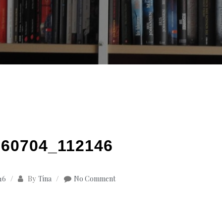
60704_112146
By
016
Tina
No Comment