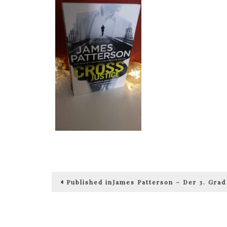
Beitragsnavigation
Published in
James Patterson – Der 3. Grad