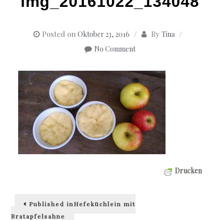
img_20161022_134048
Posted on
By
Oktober 23, 2016
Tina
No Comment
Drucken
Beitragsnavigation
Published in
Hefeküchlein mit
Bratapfelsahne