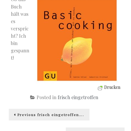
Buch
hält was
es
verspric
ht? Ich
bin
gespann
t!
Drucken
Posted in
frisch eingetroffen
Beitragsnavigation
Previous
Previous
frisch eingetroffen….
post: