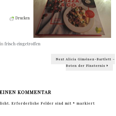
Drucken
 in
frisch eingetroffen
Next
Next
Alicia Giménez-Bartlett –
post:
Boten der Finsternis
 EINEN KOMMENTAR
icht.
Erforderliche Felder sind mit
*
markiert