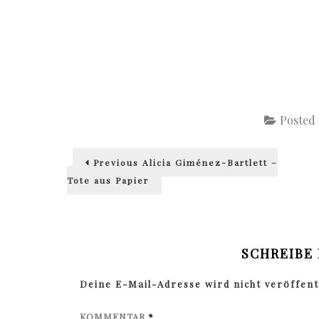
Posted
Beitragsnavigation
Previous
Previous
Alicia Giménez-Bartlett –
post:
Tote aus Papier
SCHREIBE
Deine E-Mail-Adresse wird nicht veröffentl
KOMMENTAR
*