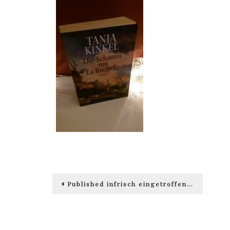
Beitragsnavigation
Published in
frisch eingetroffen…