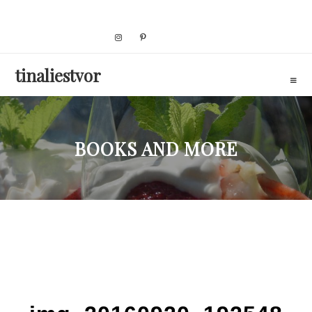
Skip
to
content
tinaliestvor
BOOKS AND MORE