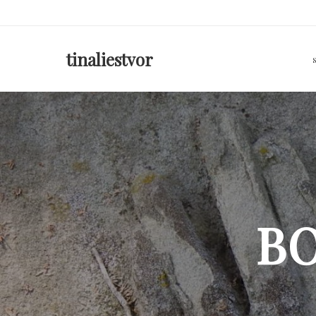
Skip
to
content
tinaliestvor
B