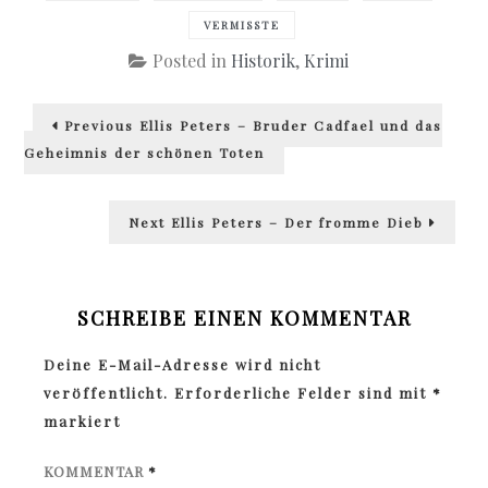
VERMISSTE
Posted in
Historik
,
Krimi
Beitragsnavigation
Previous
Previous
Ellis Peters – Bruder Cadfael und das
post:
Geheimnis der schönen Toten
Next
Next
Ellis Peters – Der fromme Dieb
post:
SCHREIBE EINEN KOMMENTAR
Deine E-Mail-Adresse wird nicht
veröffentlicht.
Erforderliche Felder sind mit
*
markiert
KOMMENTAR
*