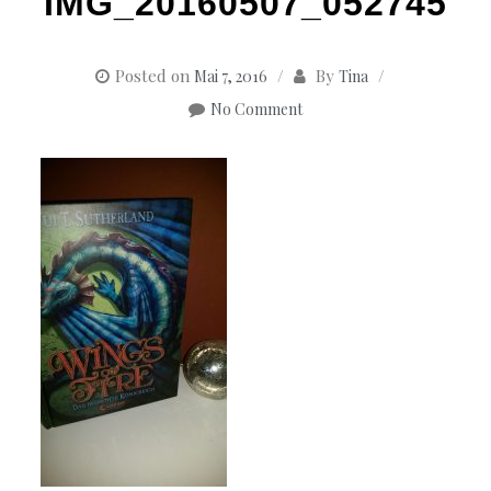
IMG_20160507_052745
Posted on
By
Mai 7, 2016
Tina
No Comment