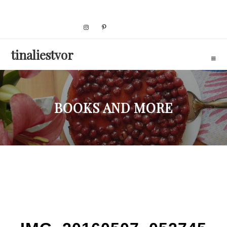
Skip
to
content
tinaliestvor
BOOKS AND MORE