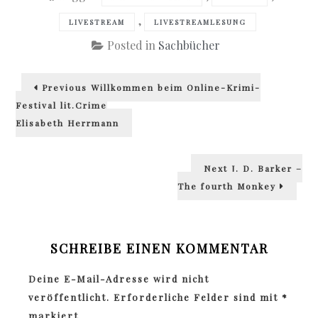
,
LIVESTREAM
LIVESTREAMLESUNG
Posted in
Sachbücher
Beitragsnavigation
Previous
Previous
Willkommen beim Online-Krimi-
post:
Festival lit.Crime
Elisabeth Herrmann
Next
Next
J. D. Barker –
post:
The fourth Monkey
SCHREIBE EINEN KOMMENTAR
Deine E-Mail-Adresse wird nicht
veröffentlicht.
Erforderliche Felder sind mit
*
markiert