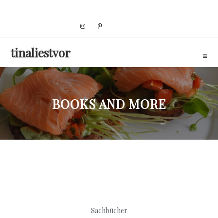
Skip
to
content
tinaliestvor
BOOKS AND MORE
Sachbücher