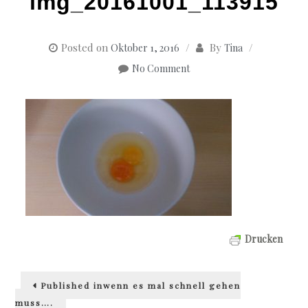
img_20161001_113915
Posted on
By
Oktober 1, 2016
Tina
No Comment
Drucken
Beitragsnavigation
Published in
wenn es mal schnell gehen
muss….