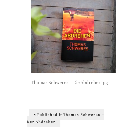
Thomas Schweres – Die Abdreher.jpg
Beitragsnavigation
Published in
Thomas Schweres –
Der Abdreher