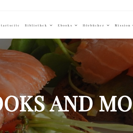
Startseite
Bibliothek
Ebooks
Hörbücher
Mission
OOKS AND MO