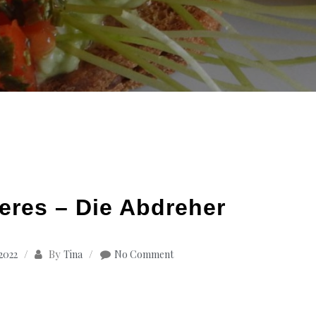
res – Die Abdreher
By
 2022
Tina
No Comment