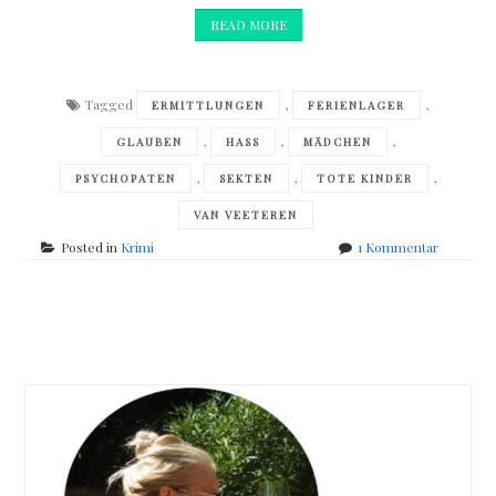
READ MORE
Tagged
,
,
ERMITTLUNGEN
FERIENLAGER
,
,
,
GLAUBEN
HASS
MÄDCHEN
,
,
,
PSYCHOPATEN
SEKTEN
TOTE KINDER
VAN VEETEREN
zu
Posted in
Krimi
1 Kommentar
Håkan
Nesser
–
Posts
Der
Kommiss
navigation
und
das
Schweig