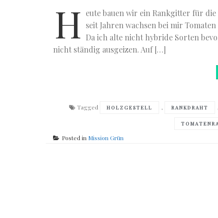
H
eute bauen wir ein Rankgitter für d
seit Jahren wachsen bei mir Tomaten 
Da ich alte nicht hybride Sorten bev
nicht ständig ausgeizen. Auf […]
Tagged
,
HOLZGESTELL
RANKDRAHT
TOMATENR
Posted in
Mission Grün
Posts
navigation