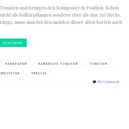
ie Tomaten und bringen den Komposter in Position. Schon
nicht als Solitärpflanzen sondern eher als eine Art Hecke.
orzuge, muss man bei den meisten dieser alten Sorten auch
READ MORE
,
,
,
,
RANKFÄDEN
RANKHILFE TOMATEN
TOMATEN
,
ANKGITTER
TRELLIS
on
No Comment
Tag
3
&
wie
man
Tomat
bändi
und