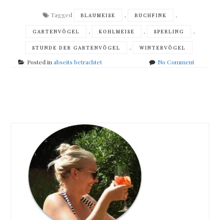
Tagged
,
,
BLAUMEISE
BUCHFINK
,
,
,
GARTENVÖGEL
KOHLMEISE
SPERLING
,
STUNDE DER GARTENVÖGEL
WINTERVÖGEL
on
Posted in
abseits betrachtet
No Comment
Willkom
am
Futterha
Posts
navigation