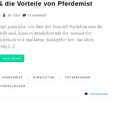
& die Vorteile von Pferdemist
0
By
Tina
1 Comment
eigt ganz klar, wer hier der Boss ist! Nachdem nun die
ilt sind, kann es zumindest mit der Aussaat der
jedoch erst mal kleine Rankgitter her. Aus alten
enig […]
READ MORE
,
,
,
PFERDEMIST
RANKGITTER
ZUCKERERBSEN
UCKERSCHOTEN
zu
1 Kommentar
Tag
2
–
Rankg