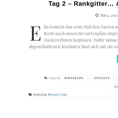
Tag 2 – Rankgitter… 
Mai 4, 202
E
lla besucht das erste Mal den Garten z
Beete nach unserem Gartenplan eingete
Zuckererbsten beginnen. Dafür müssen 
abgeschnittenen Kiwiästen lässt sich mit ein w
Tagged
,
,
BINDEBAND
KIWIÄSTE
Z
Posted in
Mission Grün
Posts