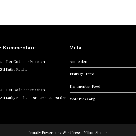
&
die
Vortei
von
Pferd
e Kommentare
Meta
hs – Der Code der Knochen -
Anmelden
zu
Kathy Reichs –
Eintrags-Feed
Kommentar-Feed
hs – Der Code der Knochen -
zu
Kathy Reichs – Das Grab ist erst der
WordPress.org
Proudly Powered by WordPress
|
Million Shades