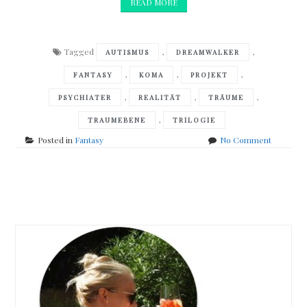
READ MORE
Tagged
,
,
AUTISMUS
DREAMWALKER
,
,
,
FANTASY
KOMA
PROJEKT
,
,
,
PSYCHIATER
REALITÄT
TRÄUME
,
TRAUMEBENE
TRILOGIE
on
Posted in
Fantasy
No Comment
Christop
Zacharia
–
Posts
Projekt
DreamWa
navigation
Die
Schatten