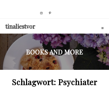
Skip
to
content
tinaliestvor
BOOKS AND MORE
Schlagwort:
Psychiater