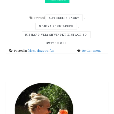
Tagged
,
CATHERINE LACEY
,
MONIKA SCHMIDERER
,
NIEMAND VERSCHWINDET EINFACH SO
SWITCH OFF
on
Posted in
frisch eingetroffen
No Comment
frisch
eingetro
Posts
navigation