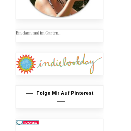
Bin dann mal im Garten…
Folge Mir Auf Pinterest
macks
ingsmesse
art