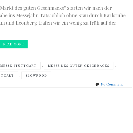
„Markt des guten Geschmacks“ starten wir nach der
ähe ins Messejahr. Tatsächlich ohne Stau durch Karlsruhe
im und Leonberg trafen wir ein wenig zu früh auf der
READ MORE
,
,
SMESSE STUTTGART
MESSE DES GUTEN GESCHMACKS
,
TTGART
SLOWFOOD
on
No Comment
Markt
des
guten
Gesch
–
Frühl
Stuttg