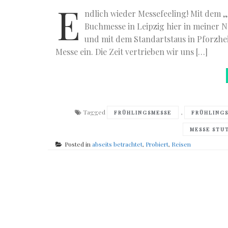
E
ndlich wieder Messefeeling! Mit dem 
Buchmesse in Leipzig hier in meiner N
und mit dem Standartstaus in Pforzhe
Messe ein. Die Zeit vertrieben wir uns […]
Tagged
,
FRÜHLINGSMESSE
FRÜHLING
MESSE STU
Posted in
abseits betrachtet
,
Probiert
,
Reisen
Posts
navigation