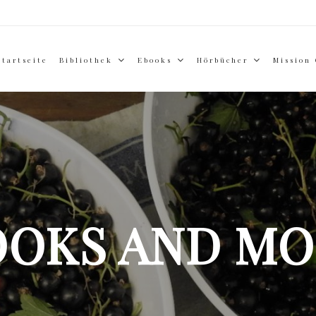
Startseite
Bibliothek
Ebooks
Hörbücher
Mission
OOKS AND MO