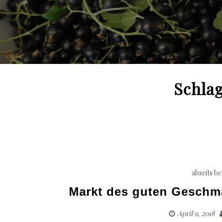
Schla
abseits b
Markt des guten Geschma
April 9, 2018