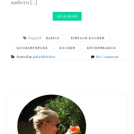
zaubern […]
READ MORE
Tagged
,
,
BASICS
EINFACH KOCHEN
,
,
KOCHANFÄNGER
KOCHEN
KÜCHENBASICS
on
Posted in
@Sachbücher
No Comment
Sabine
Sälzer
–
Posts
Basic
Cooking
navigation