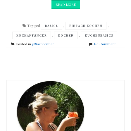
READ MORE
Tagged
,
,
BASICS
EINFACH KOCHEN
,
,
KOCHANFÄNGER
KOCHEN
KÜCHENBASICS
on
Posted in
@Sachbücher
No Comment
Sabine
Sälzer
–
Posts
Basic
Cooking
navigation