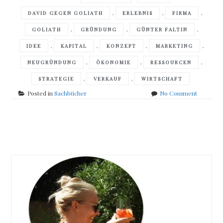
,
,
,
DAVID GEGEN GOLIATH
ERLEBNIS
FIRMA
,
,
,
GOLIATH
GRÜNDUNG
GÜNTER FALTIN
,
,
,
,
IDEE
KAPITAL
KONZEPT
MARKETING
,
,
,
NEUGRÜNDUNG
ÖKONOMIE
RESSOURCEN
,
,
STRATEGIE
VERKAUF
WIRTSCHAFT
on
Posted in
Sachbücher
No Comment
Günter
Faltin
–
Posts
David
gegen
navigation
Goliath