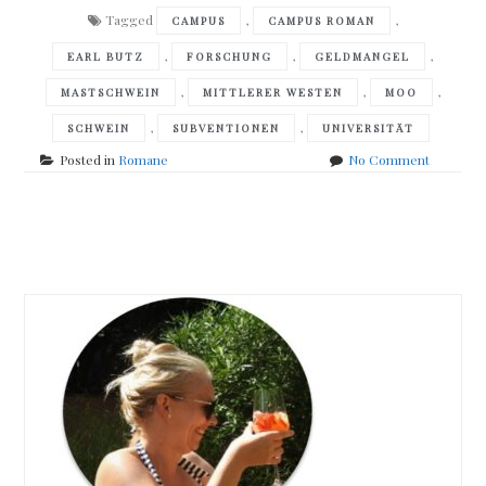
Tagged
,
,
CAMPUS
CAMPUS ROMAN
,
,
,
EARL BUTZ
FORSCHUNG
GELDMANGEL
,
,
,
MASTSCHWEIN
MITTLERER WESTEN
MOO
,
,
SCHWEIN
SUBVENTIONEN
UNIVERSITÄT
on
Posted in
Romane
No Comment
Jane
Smiley
–
Posts
Moo
navigation