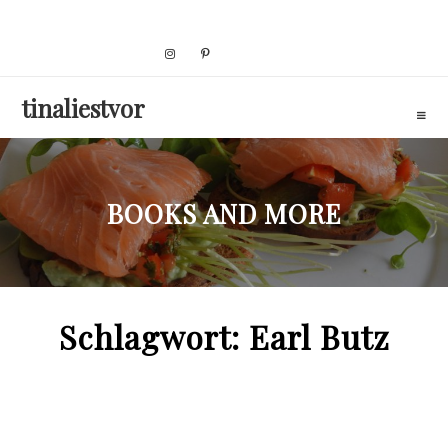
Skip
to
content
tinaliestvor
BOOKS AND MORE
Schlagwort:
Earl Butz