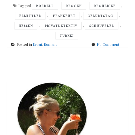
Tagged
,
,
,
BORDELL
DROGEN
DROHBRIEF
,
,
,
ERMITTLER
FRANKFURT
GEBURTSTAG
,
,
,
HESSEN
PRIVATDETEKTIV
SCHNÜFFLER
TÜRKEI
on
Posted in
Krimi
,
Romane
No Comment
Jakob
Arjouni
–
Posts
Happy
birthday,
navigation
Türke!