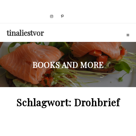
Skip
to
content
tinaliestvor
BOOKS AND MORE
Schlagwort:
Drohbrief