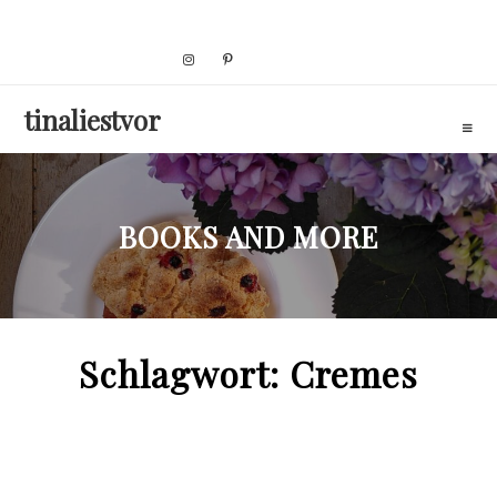
Skip
to
content
tinaliestvor
BOOKS AND MORE
Schlagwort:
Cremes