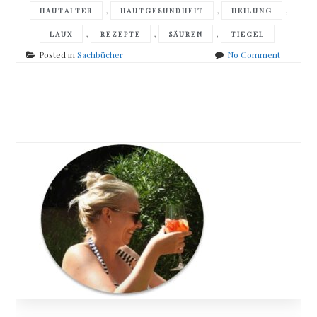
,
,
,
HAUTALTER
HAUTGESUNDHEIT
HEILUNG
,
,
,
LAUX
REZEPTE
SÄUREN
TIEGEL
on
Posted in
Sachbücher
No Comment
Michael
Droste-
Laux
Posts
&
Pia-
navigation
Maria
Laux
–
Auszeit
für
die
Haut