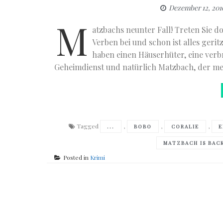
Dezember 12, 201
M
atzbachs neunter Fall! Treten Sie 
Verben bei und schon ist alles gerit
haben einen Häuserhüter, eine verb
Geheimdienst und natürlich Matzbach, der meh
Tagged
,
,
,
...
BOBO
CORALIE
E
MATZBACH IS BAC
Posted in
Krimi
Posts
navigation