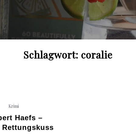
Schlagwort:
coralie
Krimi
bert Haefs –
r Rettungskuss