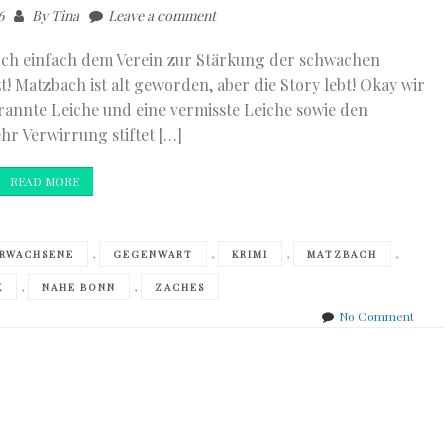
6
By
Tina
Leave a comment
doch einfach dem Verein zur Stärkung der schwachen
zt! Matzbach ist alt geworden, aber die Story lebt! Okay wir
rannte Leiche und eine vermisste Leiche sowie den
r Verwirrung stiftet […]
READ MORE
,
,
,
,
RWACHSENE
GEGENWART
KRIMI
MATZBACH
,
,
K
NAHE BONN
ZACHES
on
No Comment
Gisber
Haefs
–
Finale
Rettu