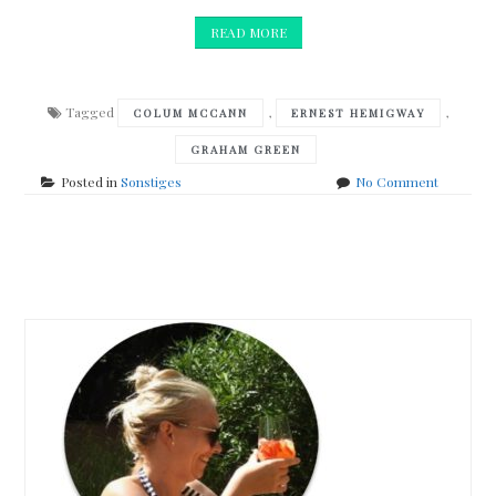
READ MORE
Tagged
,
,
COLUM MCCANN
ERNEST HEMIGWAY
GRAHAM GREEN
on
Posted in
Sonstiges
No Comment
Meine
Beute
auf
Posts
dem
Bücherfl
navigation