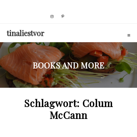
Skip
to
content
tinaliestvor
BOOKS AND MORE
Schlagwort:
Colum
McCann