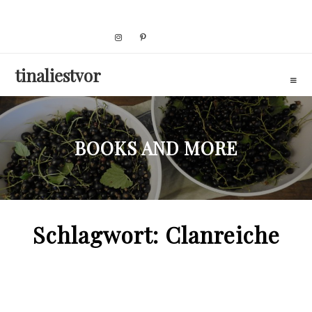
Skip
to
content
tinaliestvor
BOOKS AND MORE
Schlagwort:
Clanreiche