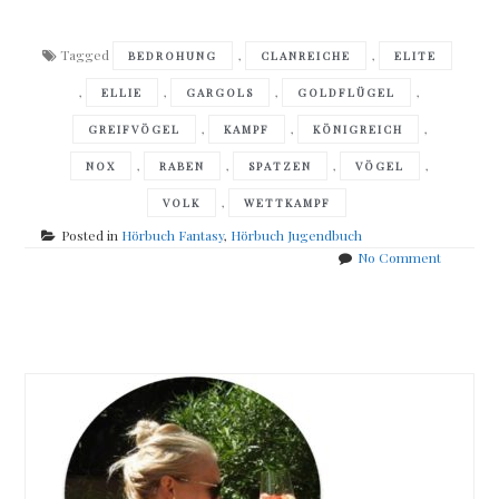
Tagged
,
,
BEDROHUNG
CLANREICHE
ELITE
,
,
,
,
ELLIE
GARGOLS
GOLDFLÜGEL
,
,
,
GREIFVÖGEL
KAMPF
KÖNIGREICH
,
,
,
,
NOX
RABEN
SPATZEN
VÖGEL
,
VOLK
WETTKAMPF
Posted in
Hörbuch Fantasy
,
Hörbuch Jugendbuch
on
No Comment
Jessica
Khoury
Posts
–
Skyborn
navigation
–
Die
Goldflüge
Prüfung