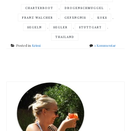
,
,
CHARTERBOOT
DROGENSCHMUGGEL
,
,
,
FRANZ WALCHER
GEFÄNGNIS
KOKS
,
,
,
SEGELN
SEGLER
STUTTGART
THAILAND
zu
Posted in
Krimi
1 Kommentar
Axel
Ulrich
–
Posts
Koks
im
navigation
Kiel