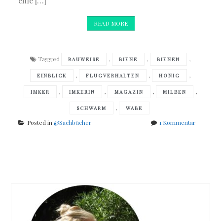
eine […]
READ MORE
Tagged
,
,
,
BAUWEISE
BIENE
BIENEN
,
,
,
EINBLICK
FLUGVERHALTEN
HONIG
,
,
,
,
IMKER
IMKERIN
MAGAZIN
MILBEN
,
SCHWARM
WABE
zu
Posted in
@Sachbücher
1 Kommentar
Jürgen
Tautz
&
Posts
Diedrich
Steen
navigation
–
Die
Honigfabr