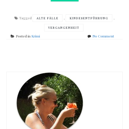
Tagged
,
,
ALTE FÄLLE
KINDESENTFÜHRUNG
VERGANGENHEIT
on
Posted in
Krimi
No Comment
Carol
O
´Connell
Posts
–
Das
navigation
Judaskind