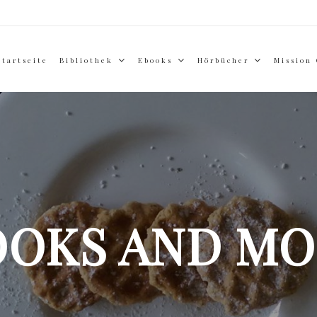
Startseite
Bibliothek
Ebooks
Hörbücher
Mission
OOKS AND MO