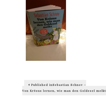
Beitragsnavigation
Published in
Sebastian Schnoy –
Von Krösus lernen, wie man den Goldesel melk