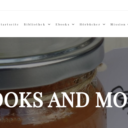
Startseite
Bibliothek
Ebooks
Hörbücher
Mission
OOKS AND MO