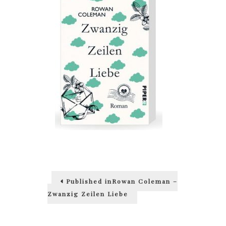
Beitragsnavigation
Published in
Rowan Coleman –
Zwanzig Zeilen Liebe