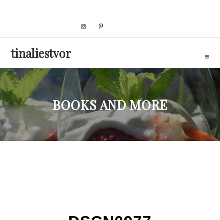
Skip
to
content
tinaliestvor
BOOKS AND MORE