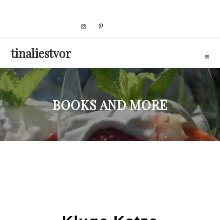
Skip
to
content
tinaliestvor
BOOKS AND MORE