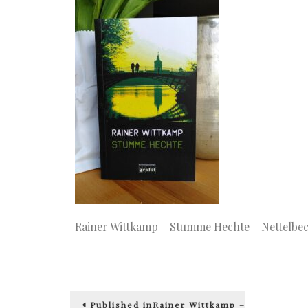
Rainer Wittkamp – Stumme Hechte – Nettelbec
Beitragsnavigation
Published in
Rainer Wittkamp –