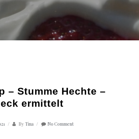
p – Stumme Hechte –
eck ermittelt
By
021
Tina
No Comment